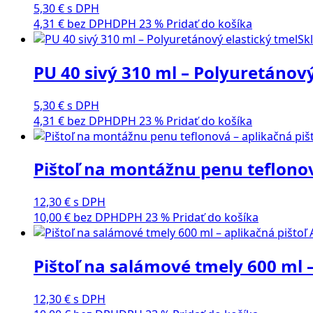
5,30
€
s DPH
4,31
€
bez DPH
DPH 23 %
Pridať do košíka
Sk
PU 40 sivý 310 ml – Polyuretánový
5,30
€
s DPH
4,31
€
bez DPH
DPH 23 %
Pridať do košíka
Pištoľ na montážnu penu teflonov
12,30
€
s DPH
10,00
€
bez DPH
DPH 23 %
Pridať do košíka
Pištoľ na salámové tmely 600 ml –
12,30
€
s DPH