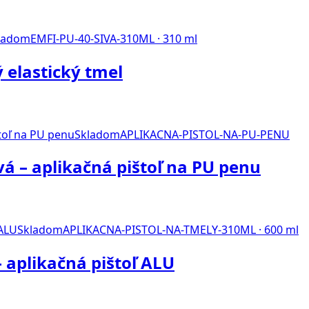
ladom
EMFI-PU-40-SIVA-310ML · 310 ml
 elastický tmel
Skladom
APLIKACNA-PISTOL-NA-PU-PENU
á – aplikačná pištoľ na PU penu
Skladom
APLIKACNA-PISTOL-NA-TMELY-310ML · 600 ml
 aplikačná pištoľ ALU