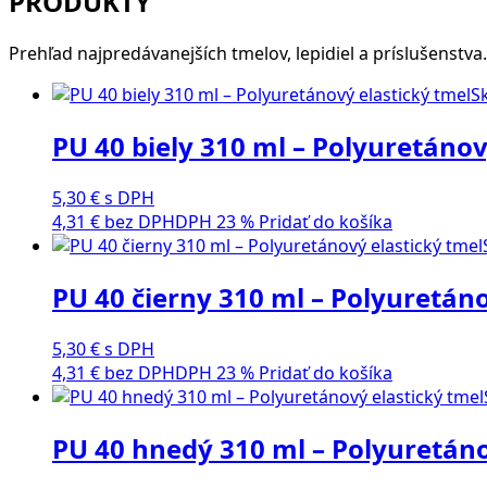
PRODUKTY
Prehľad najpredávanejších tmelov, lepidiel a príslušenstva.
S
PU 40 biely 310 ml – Polyuretánov
5,30
€
s DPH
4,31
€
bez DPH
DPH 23 %
Pridať do košíka
PU 40 čierny 310 ml – Polyuretáno
5,30
€
s DPH
4,31
€
bez DPH
DPH 23 %
Pridať do košíka
PU 40 hnedý 310 ml – Polyuretáno