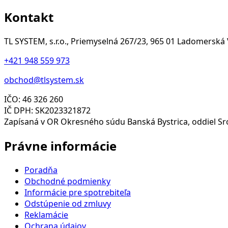
Kontakt
TL SYSTEM, s.r.o., Priemyselná 267/23, 965 01 Ladomerská
+421 948 559 973
obchod@tlsystem.sk
IČO: 46 326 260
IČ DPH: SK2023321872
Zapísaná v OR Okresného súdu Banská Bystrica, oddiel Sro
Právne informácie
Poradňa
Obchodné podmienky
Informácie pre spotrebiteľa
Odstúpenie od zmluvy
Reklamácie
Ochrana údajov