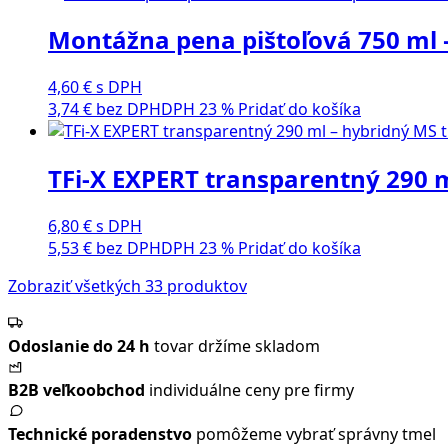
Montážna pena pištoľová 750 ml 
4,60
€
s DPH
3,74
€
bez DPH
DPH 23 %
Pridať do košíka
TFi-X EXPERT transparentný 290 
6,80
€
s DPH
5,53
€
bez DPH
DPH 23 %
Pridať do košíka
Zobraziť všetkých 33 produktov
Odoslanie do 24 h
tovar držíme skladom
B2B veľkoobchod
individuálne ceny pre firmy
Technické poradenstvo
pomôžeme vybrať správny tmel