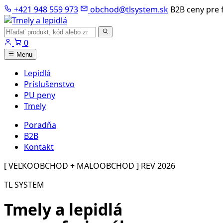
Preskočiť
+421 948 559 973
obchod@tlsystem.sk
B2B ceny pre 
na
obsah
Hľadať
produkty
0
Menu
Lepidlá
Príslušenstvo
PU peny
Tmely
Poradňa
B2B
Kontakt
[ VEĽKOOBCHOD + MALOOBCHOD ]
REV 2026
TL SYSTEM
Tmely a lepidlá