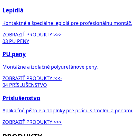
Lepidlá
Kontaktné a špeciálne lepidlá pre profesionálnu montáž.
ZOBRAZIŤ PRODUKTY >>>
03
PU PENY
PU peny
Montážne a izolačné polyuretánové peny.
ZOBRAZIŤ PRODUKTY >>>
04
PRÍSLUŠENSTVO
Príslušenstvo
Aplikačné pištole a doplnky pre prácu s tmelmi a penami.
ZOBRAZIŤ PRODUKTY >>>