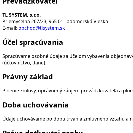
Prevádzkovateľ
TL SYSTEM, s.r.o.
Priemyselná 267/23, 965 01 Ladomerská Vieska
E-mail:
obchod@tlsystem.sk
Účel spracúvania
Spracúvame osobné údaje za účelom vybavenia objednávky
(účtovníctvo, dane).
Právny základ
Plnenie zmluvy, oprávnený záujem prevádzkovateľa a plne
Doba uchovávania
Údaje uchovávame po dobu trvania zmluvného vzťahu a ná
Práva dotknutej osoby