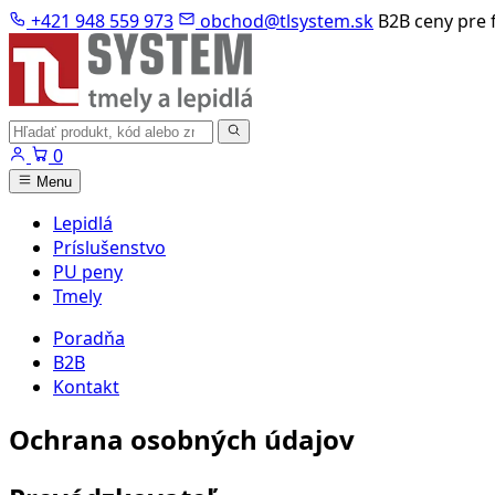
Preskočiť
+421 948 559 973
obchod@tlsystem.sk
B2B ceny pre 
na
obsah
Hľadať
produkty
0
Menu
Lepidlá
Príslušenstvo
PU peny
Tmely
Poradňa
B2B
Kontakt
Ochrana osobných údajov