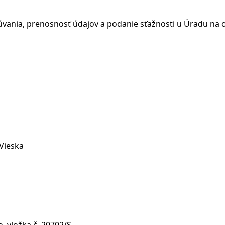
úvania, prenosnosť údajov a podanie sťažnosti u Úradu na
 Vieska
, vložka č. 20702/S