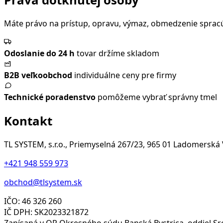
Máte právo na prístup, opravu, výmaz, obmedzenie sprac
Odoslanie do 24 h
tovar držíme skladom
B2B veľkoobchod
individuálne ceny pre firmy
Technické poradenstvo
pomôžeme vybrať správny tmel
Kontakt
TL SYSTEM, s.r.o., Priemyselná 267/23, 965 01 Ladomerská
+421 948 559 973
obchod@tlsystem.sk
IČO: 46 326 260
IČ DPH: SK2023321872
Zapísaná v OR Okresného súdu Banská Bystrica, oddiel Sro