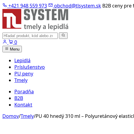
Preskočiť
+421 948 559 973
obchod@tlsystem.sk
B2B ceny pre 
na
obsah
Hľadať
produkty
0
Menu
Lepidlá
Príslušenstvo
PU peny
Tmely
Poradňa
B2B
Kontakt
Domov
/
Tmely
/
PU 40 hnedý 310 ml – Polyuretánový elastic