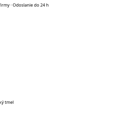
firmy · Odoslanie do 24 h
ký tmel