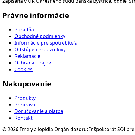
Zapísaná v OR Okresného súdu Banská Bystrica, oddiel Sro
Právne informácie
Poradňa
Obchodné podmienky
Informácie pre spotrebiteľa
Odstúpenie od zmluvy
Reklamácie
Ochrana údajov
Cookies
Nakupovanie
Produkty
Preprava
Doručovanie a platba
Kontakt
© 2026 Tmely a lepidlá
Orgán dozoru: Inšpektorát SOI pre 