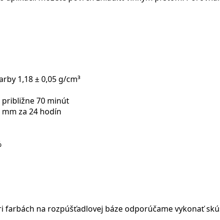
arby 1,18 ± 0,05 g/cm³
približne 70 minút
3 mm za 24 hodín
%
ri farbách na rozpúšťadlovej báze odporúčame vykonať skúš