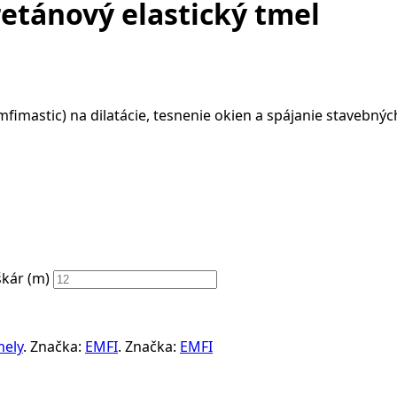
retánový elastický tmel
fimastic) na dilatácie, tesnenie okien a spájanie stavebný
škár (m)
mely
.
Značka:
EMFI
.
Značka:
EMFI