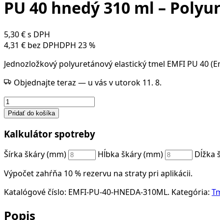
PU 40 hnedý 310 ml – Polyu
5,30
€
s DPH
4,31
€
bez DPH
DPH 23 %
Jednozložkový polyuretánový elastický tmel EMFI PU 40 (Em
Objednajte teraz — u vás v utorok 11. 8.
množstvo
PU
Pridať do košíka
40
Kalkulátor spotreby
hnedý
310
Šírka škáry (mm)
Hĺbka škáry (mm)
Dĺžka 
ml
–
Výpočet zahŕňa 10 % rezervu na straty pri aplikácii.
Polyuretánový
elastický
Katalógové číslo:
EMFI-PU-40-HNEDA-310ML
.
Kategória:
T
tmel
Popis