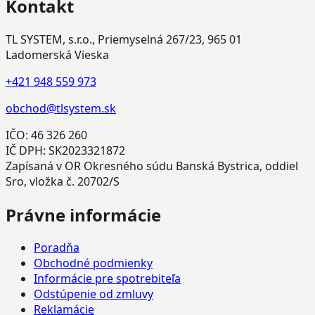
Kontakt
TL SYSTEM, s.r.o., Priemyselná 267/23, 965 01
Ladomerská Vieska
+421 948 559 973
obchod@tlsystem.sk
IČO: 46 326 260
IČ DPH: SK2023321872
Zapísaná v OR Okresného súdu Banská Bystrica, oddiel
Sro, vložka č. 20702/S
Právne informácie
Poradňa
Obchodné podmienky
Informácie pre spotrebiteľa
Odstúpenie od zmluvy
Reklamácie