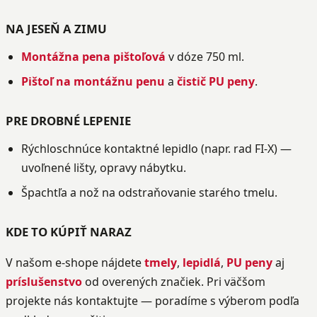
NA JESEŇ A ZIMU
Montážna pena pištoľová
v dóze 750 ml.
Pištoľ na montážnu penu
a
čistič PU peny
.
PRE DROBNÉ LEPENIE
Rýchloschnúce kontaktné lepidlo (napr. rad FI-X) —
uvoľnené lišty, opravy nábytku.
Špachtľa a nož na odstraňovanie starého tmelu.
KDE TO KÚPIŤ NARAZ
V našom e-shope nájdete
tmely
,
lepidlá
,
PU peny
aj
príslušenstvo
od overených značiek. Pri väčšom
projekte nás kontaktujte — poradíme s výberom podľa