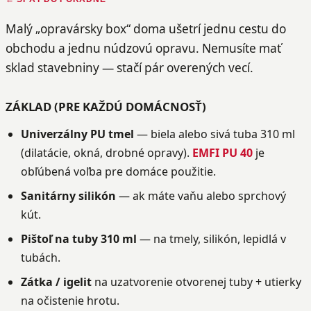
Malý „opravársky box“ doma ušetrí jednu cestu do
obchodu a jednu núdzovú opravu. Nemusíte mať
sklad stavebniny — stačí pár overených vecí.
ZÁKLAD (PRE KAŽDÚ DOMÁCNOSŤ)
Univerzálny PU tmel
— biela alebo sivá tuba 310 ml
(dilatácie, okná, drobné opravy).
EMFI PU 40
je
obľúbená voľba pre domáce použitie.
Sanitárny silikón
— ak máte vaňu alebo sprchový
kút.
Pištoľ na tuby 310 ml
— na tmely, silikón, lepidlá v
tubách.
Zátka / igelit
na uzatvorenie otvorenej tuby + utierky
na očistenie hrotu.