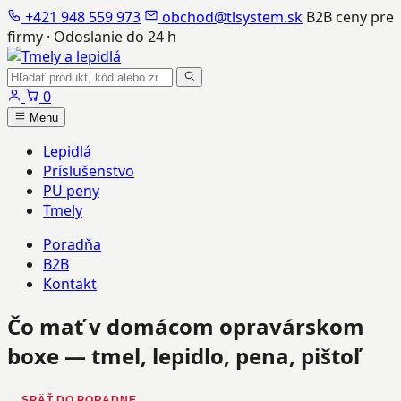
+421 948 559 973
obchod@tlsystem.sk
B2B ceny pre
firmy · Odoslanie do 24 h
Hľadať
produkty
0
Menu
Lepidlá
Príslušenstvo
PU peny
Tmely
Poradňa
B2B
Kontakt
Čo mať v domácom opravárskom
boxe — tmel, lepidlo, pena, pištoľ
← SPÄŤ DO PORADNE